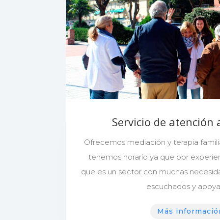
Servicio de atención 
Ofrecemos mediación y terapia familia
tenemos horario ya que por experie
que es un sector con muchas necesida
escuchados y apoya
Más informació