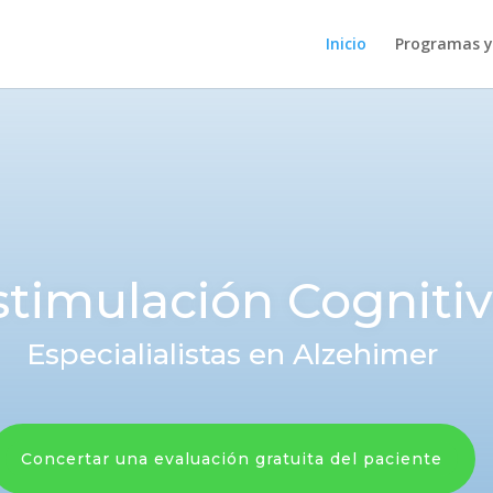
Inicio
Programas y 
timulación Cognitiva
Especialialistas en Alzehimer
Concertar una evaluación gratuita del paciente