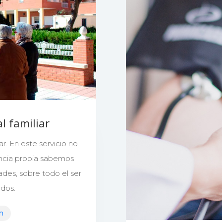
al familiar
r. En este servicio no
ncia propia sabemos
des, sobre todo el ser
dos.
n