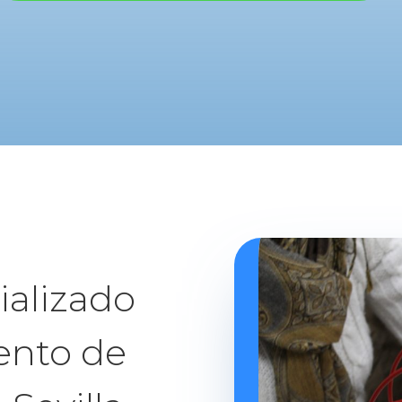
ializado
iento de