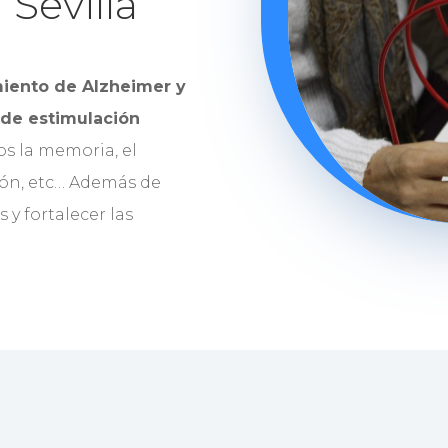
Sevilla
miento de Alzheimer y
 de estimulación
os la memoria, el
ión, etc… Además de
 y fortalecer las